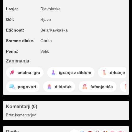
Lasje:
Rjavolaske
Oči:
Rjave
Etičnost:
Bela/Kavkaška
Sramne dlake:
Obrita
Penis:
Velik
Zanimanja
analna igra
igranje z dildom
drkanje
pogovori
dildofuk
fafanje tiča
Komentarji (0)
Brez komentarjev
Darila