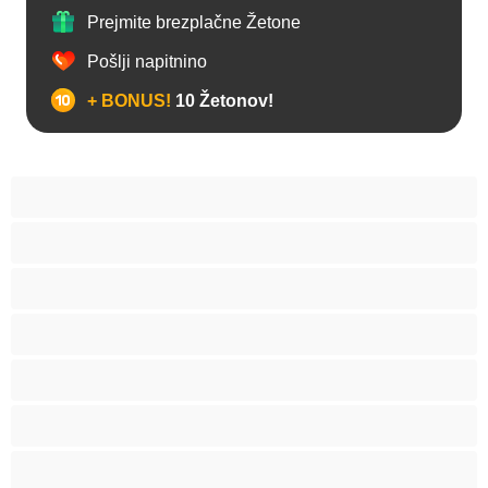
Prejmite brezplačne Žetone
Pošlji napitnino
+ BONUS!
10 Žetonov!
Analno
Biseksualec
Fakulteta
Gej
Hetero
Medvedki
Mišičaste