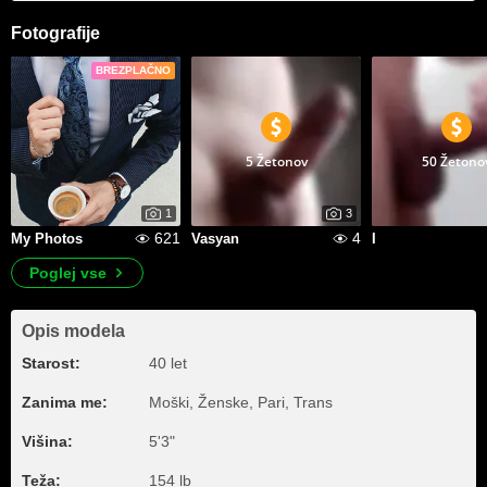
Fotografije
BREZPLAČNO
5 Žetonov
50 Žetono
1
3
621
4
My Photos
Vasyan
I
Poglej vse
Opis modela
Starost:
40 let
Zanima me:
Moški, Ženske, Pari, Trans
Višina:
5'3"
Teža:
154 lb