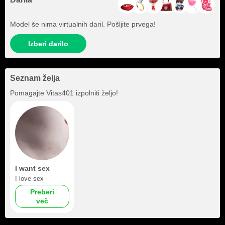
Model še nima virtualnih daril. Pošljite prvega!
Izberi darilo
Seznam želja
Pomagajte
Vitas401
izpolniti željo!
I want sex
I love sex
Preberi
več