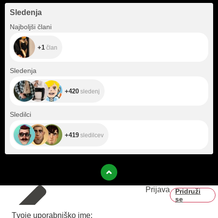
Sledenja
+1
Najboljši člani
+1
član
+420
Sledenja
+420
sledenj
+419
Sledilci
+419
sledilcev
Prijava
Pridruži
se
Tvoje uporabniško ime: