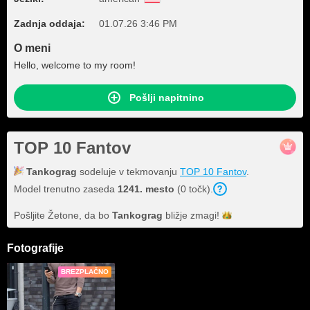
Zadnja oddaja:
01.07.26 3:46 PM
O meni
Hello, welcome to my room!
Pošlji napitnino
TOP 10 Fantov
Tankograg
sodeluje v tekmovanju
TOP 10 Fantov
.
Model trenutno zaseda
1241. mesto
(0 točk).
Pošljite Žetone, da bo
Tankograg
bližje
zmagi!
Fotografije
BREZPLAČNO