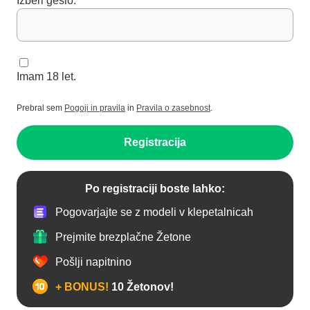
Izberi geslo:
Imam 18 let.
Prebral sem
Pogoji in pravila
in
Pravila o zasebnost
.
Registracija
Po registraciji boste lahko:
Pogovarjajte se z modeli v klepetalnicah
Prejmite brezplačne Žetone
Pošlji napitnino
+ BONUS!
10 Žetonov!