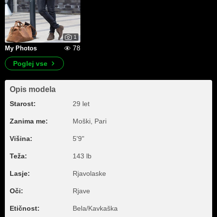
1
78
My Photos
Poglej vse
Opis modela
Starost:
29 let
Zanima me:
Moški, Pari
Višina:
5'9"
Teža:
143 lb
Lasje:
Rjavolaske
Oči:
Rjave
Etičnost:
Bela/Kavkaška