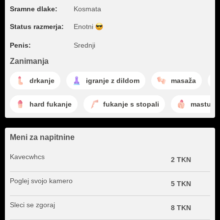
Sramne dlake:
Kosmata
Status razmerja:
Enotni
Penis:
Srednji
Zanimanja
drkanje
igranje z dildom
masaža
hard fukanje
fukanje s stopali
masturbi
Meni za napitnine
Kavecwhcs
2 TKN
Poglej svojo kamero
5 TKN
Sleci se zgoraj
8 TKN