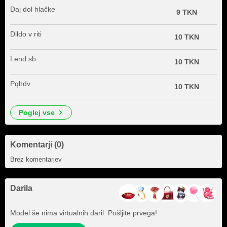
Daj dol hlačke
9 TKN
Dildo v riti
10 TKN
Lend sb
10 TKN
Pqhdv
10 TKN
poglej vse
Komentarji (0)
Brez komentarjev
Darila
Model še nima virtualnih daril. Pošljite prvega!