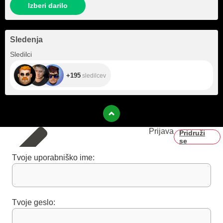
Izberi darilo
Sledenja
+195
Sledilci
+195
sledilcev
Prijava
Pridruži
se
Tvoje uporabniško ime:
Tvoje geslo: