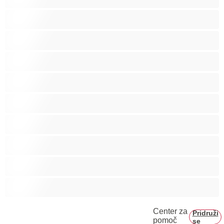
Biseksualec
Fakulteta
Gej
Hetero
Medvedki
Mišičaste
Najboljše za zasebne
Pari
Velik penis
Center za
Pridruži
pomoč
se