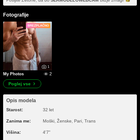
Pošljite Žetone, da bo
SERMODELOWEBCAM
bližje
zmagi!
Fotografije
BREZPLAČNO
1
2
My Photos
Poglej vse
Opis modela
Starost:
32 let
Zanima me:
Moški, Ženske, Pari, Trans
Višina:
4'7"