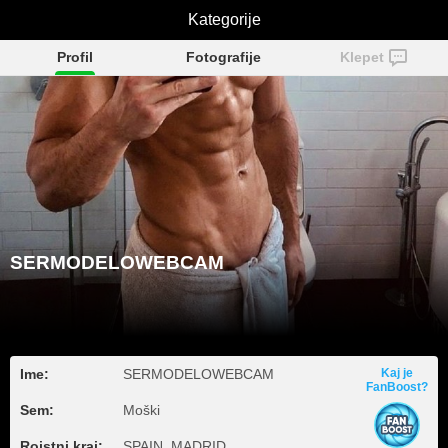
SERMODELOWEBCAM
Kategorije
Profil
Fotografije
Klepet
SERMODELOWEBCAM
Ime:
SERMODELOWEBCAM
Kaj je
FanBoost?
Sem:
Moški
Rojstni kraj:
SPAIN, MADRID