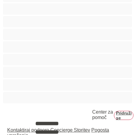
Fakulteta
Gej
Hetero
Medvedki
Mišičaste
Najboljše za zasebne
Pari
Velik penis
Center za
Pridruži
pomoč
se
Kontaktiraj podporo
Concierge Storitev
Pogosta