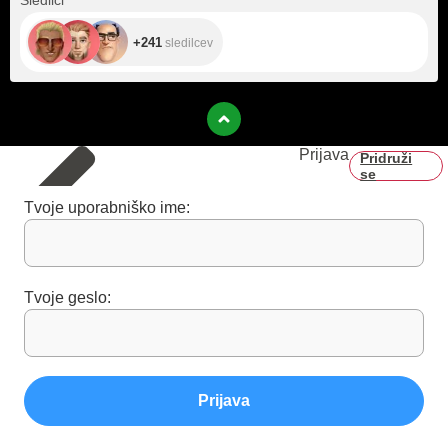
Sledilci
+241
sledilcev
Prijava
Pridruži
se
Tvoje uporabniško ime:
Tvoje geslo:
Prijava