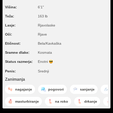
Višina:
6'1"
Teža:
163 lb
Lasje:
Rjavolaske
Oči:
Rjave
Etičnost:
Bela/Kavkaška
Sramne dlake:
Kosmata
Status razmerja:
Enotni
Penis:
Srednji
Zanimanja
nagajanje
pogovori
sanjanje
o
masturbiranje
na roko
drkanje