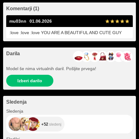
Komentarji (1)
mu03nn
01.06.2026
:love :love :love YOU ARE A BEAUTIFUL AND CUTE GUY
Darila
Model še nima virtualnih daril. Pošljite prvega!
Izberi darilo
Sledenja
+52
Sledenja
+52
sledenj
+241