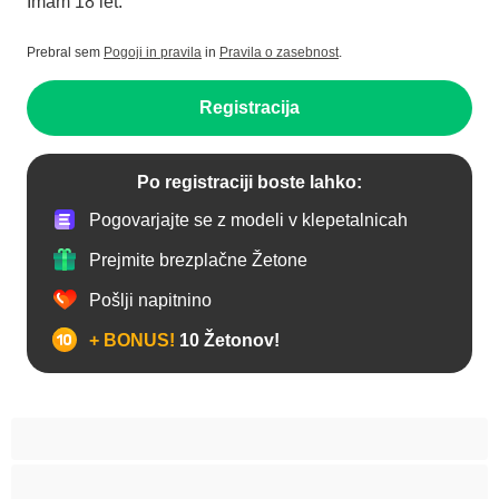
Imam 18 let.
Prebral sem
Pogoji in pravila
in
Pravila o zasebnost
.
Registracija
Po registraciji boste lahko:
Pogovarjajte se z modeli v klepetalnicah
Prejmite brezplačne Žetone
Pošlji napitnino
+ BONUS!
10 Žetonov!
Analno
Biseksualec