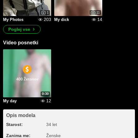
1
11
203
14
My Photos
My dick
Poglej vse
Video posnetki
400 Žetonov
0:30
12
My day
Opis modela
Starost:
34 let
Zanima me:
Ženske