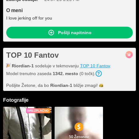
O meni
I love jerking off for you
Pošlji napitnino
TOP 10 Fantov
Riordian-1
sodeluje v tekmovanju
TOP 10 Fantov
.
Model trenutno zaseda
1342. mesto
(0 točk).
Pošljite Žetone, da bo
Riordian-1
bližje
zmagi!
Fotografije
BREZPLAČNO
50 Žetonov