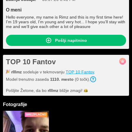
O meni
Hello everyone, my name is Rimz and this is my first time here!
I'm 19 years old, I'm young and very hot... I hope you'll stay with
me and we'll give each other a lot of pleasure
Pošlji napitnino
TOP 10 Fantov
rIIImz
sodeluje v tekmovanju
TOP 10 Fantov
.
Model trenutno zaseda
1110. mesto
(0 točk).
Pošljite Žetone, da bo
rIIImz
bližje
zmagi!
Fotografije
BREZPLAČNO