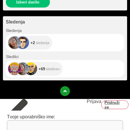
Izberi darilo
Sledenja
+2
Sledenja
+2
sledenja
+69
Sledilci
+69
sledilcev
Prijava
Pridruži
se
Tvoje uporabniško ime: