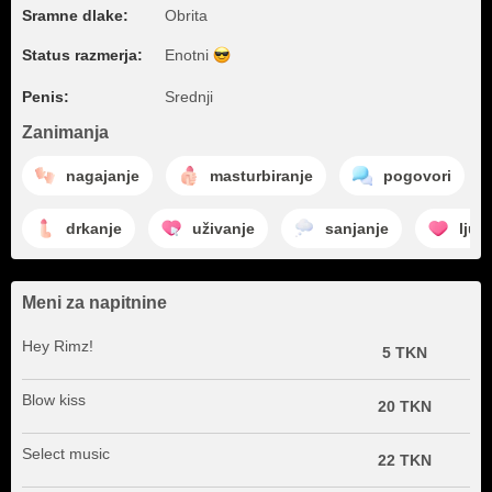
Sramne dlake:
Obrita
Status razmerja:
Enotni
Penis:
Srednji
Zanimanja
nagajanje
masturbiranje
pogovori
drkanje
uživanje
sanjanje
ljub
Meni za napitnine
Hey Rimz!
5 TKN
Blow kiss
20 TKN
Select music
22 TKN