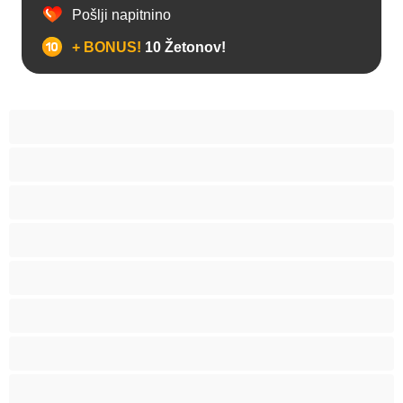
Pošlji napitnino
+ BONUS!
10 Žetonov!
Analno
Biseksualec
Fakulteta
Gej
Hetero
Medvedki
Mišičaste
Najboljše za zasebne