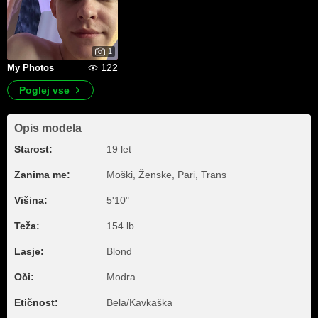
1
122
My Photos
Poglej vse
Opis modela
Starost:
19 let
Zanima me:
Moški, Ženske, Pari, Trans
Višina:
5'10"
Teža:
154 lb
Lasje:
Blond
Oči:
Modra
Etičnost:
Bela/Kavkaška