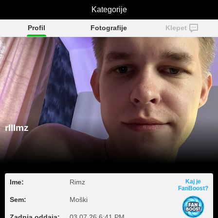
Kategorije
rIIImz
Profil
Fotografije
Klepet
rIIImz
Ime:
Rimz
Kaj je
FanBoost?
Sem:
Moški
Zadnja oddaja:
03.07.26 6:41 PM