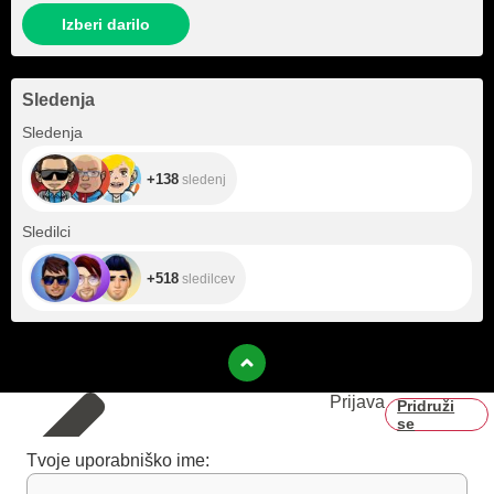
Izberi darilo
Sledenja
+138
Sledenja
+138
sledenj
+518
Sledilci
+518
sledilcev
Prijava
Pridruži
se
Tvoje uporabniško ime: