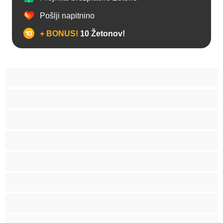
Pošlji napitnino
+ BONUS!
10 Žetonov!
Analno
Biseksualec
Fakulteta
Gej
Hetero
Medvedki
Mišičaste
Najboljše za zasebne