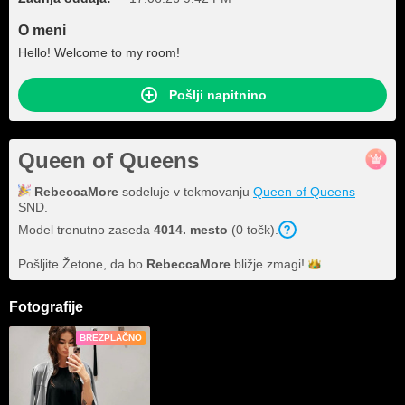
O meni
Hello! Welcome to my room!
Pošlji napitnino
Queen of Queens
RebeccaMore
sodeluje v tekmovanju
Queen of Queens
SND.
Model trenutno zaseda
4014. mesto
(0 točk).
Pošljite Žetone, da bo
RebeccaMore
bližje
zmagi!
Fotografije
BREZPLAČNO