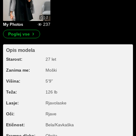
2
237
My Photos
Poglej vse
Opis modela
Starost:
27 let
Zanima me:
Moški
Višina:
5'9"
Teža:
126 lb
Lasje:
Rjavolaske
Oči:
Rjave
Etičnost:
Bela/Kavkaška
Sramne dlake:
Obrita