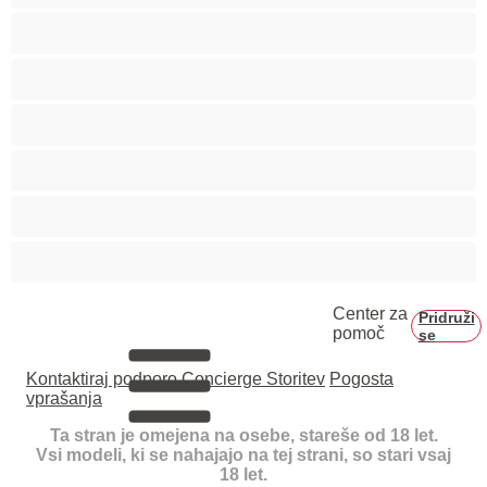
Hetero
Medvedki
Mišičaste
Najboljše za zasebne
Pari
Velik penis
Center za
Pridruži
pomoč
se
Kontaktiraj podporo
Concierge Storitev
Pogosta
vprašanja
Ta stran je omejena na osebe, stareše od 18 let.
Vsi modeli, ki se nahajajo na tej strani, so stari vsaj
18 let.