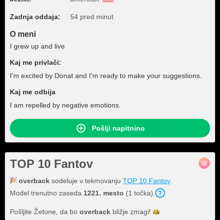
Zadnja oddaja:
54 pred minut
O meni
I grew up and live
Kaj me privlači:
I'm excited by Donat and I'm ready to make your suggestions.
Kaj me odbija
I am repelled by negative emotions.
Pošlji napitnino
TOP 10 Fantov
overback
sodeluje v tekmovanju
TOP 10 Fantov
.
Model trenutno zaseda
1221. mesto
(1 točka).
Pošljite Žetone, da bo
overback
bližje
zmagi!