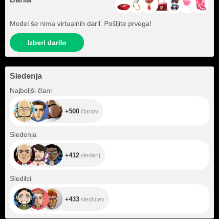
Model še nima virtualnih daril. Pošljite prvega!
Izberi darilo
Sledenja
+500
Najboljši člani
+500
članov
+412
Sledenja
+412
sledenj
+433
Sledilci
+433
sledilcev