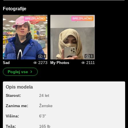
Fotografije
BREZPLAČNO
BREZPLAČNO
1
1
2273
2111
Sad
My Photos
Poglej vse
Opis modela
Starost:
24 let
Zanima me:
Ženske
Višina:
6'3"
Teža:
165 lb