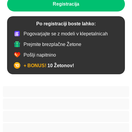
Registracija
Po registraciji boste lahko:
Pogovarjajte se z modeli v klepetalnicah
Prejmite brezplačne Žetone
Pošlji napitnino
+ BONUS!
10 Žetonov!
Analno
Biseksualec
Fakulteta
Gej