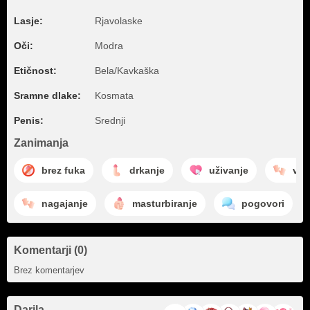
Lasje:
Rjavolaske
Oči:
Modra
Etičnost:
Bela/Kavkaška
Sramne dlake:
Kosmata
Penis:
Srednji
Zanimanja
brez fuka
drkanje
uživanje
vle
nagajanje
masturbiranje
pogovori
Komentarji (0)
Brez komentarjev
Darila