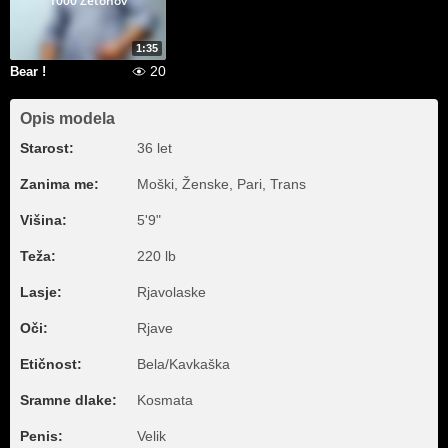
1000 Žetonov
1:35
20
Bear !
Opis modela
Starost:
36 let
Zanima me:
Moški, Ženske, Pari, Trans
Višina:
5'9"
Teža:
220 lb
Lasje:
Rjavolaske
Oči:
Rjave
Etičnost:
Bela/Kavkaška
Sramne dlake:
Kosmata
Penis:
Velik