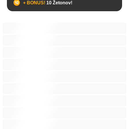
+ BONUS!
10 Žetonov!
Analno
Biseksualec
Fakulteta
Gej
Hetero
Medvedki
Mišičaste
Najboljše za zasebne
Pari