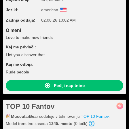
Jeziki:
american
Zadnja oddaja:
02.08.26 10:02 AM
O meni
Love to make new friends
Kaj me privlači:
I let you discover that
Kaj me odbija
Rude people
Pošlji napitnino
TOP 10 Fantov
MuscularBear
sodeluje v tekmovanju
TOP 10 Fantov
.
Model trenutno zaseda
1245. mesto
(0 točk).