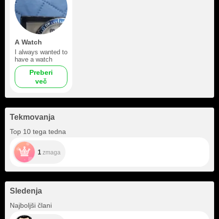
A Watch
I always wanted to
have a watch
Preberi
več
Tekmovanja
Top 10 tega tedna
1
zmaga
Sledenja
+2
Najboljši člani