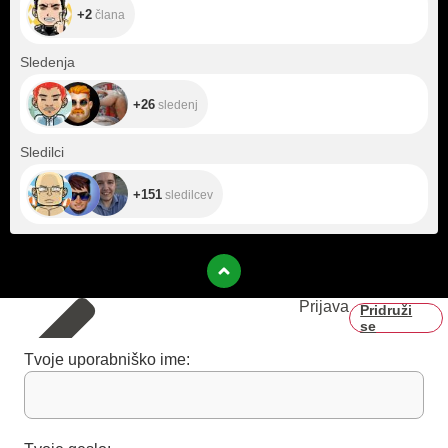
+2
člana
+26
Sledenja
+26
sledenj
+151
Sledilci
+151
sledilcev
Prijava
Pridruži
se
Tvoje uporabniško ime: