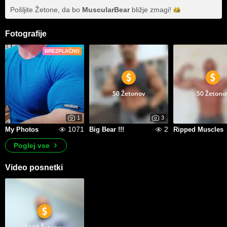
Pošljite Žetone, da bo
MuscularBear
bližje
zmagi!
Fotografije
BREZPLAČNO
50 Žetonov
50 Žetono
1
3
1071
2
My Photos
Big Bear !!!
Ripped Muscles
Poglej vse
Video posnetki