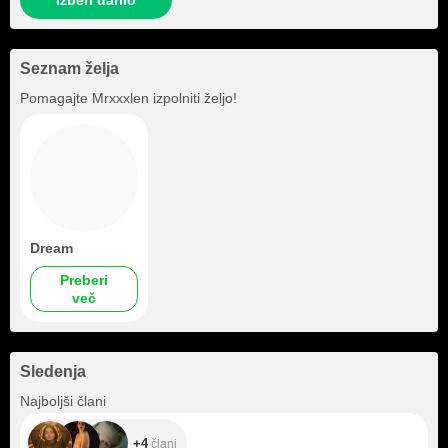
Izberi darilo
Seznam želja
Pomagajte
Mrxxxlen
izpolniti željo!
Dream
Preberi
več
Sledenja
+4
Najboljši člani
+4
člani