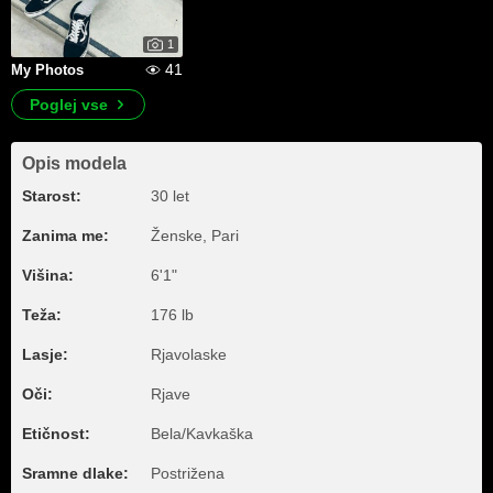
1
41
My Photos
Poglej vse
Opis modela
Starost:
30 let
Zanima me:
Ženske, Pari
Višina:
6'1"
Teža:
176 lb
Lasje:
Rjavolaske
Oči:
Rjave
Etičnost:
Bela/Kavkaška
Sramne dlake:
Postrižena