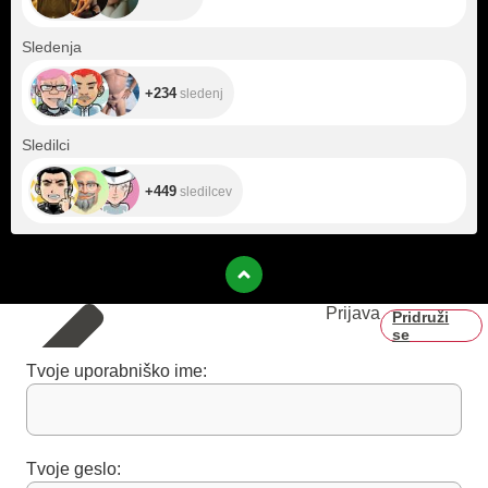
+234
Sledenja
+234
sledenj
+449
Sledilci
+449
sledilcev
Prijava
Pridruži
se
Tvoje uporabniško ime:
Tvoje geslo: