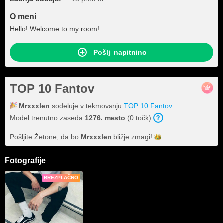
O meni
Hello! Welcome to my room!
Pošlji napitnino
TOP 10 Fantov
Mrxxxlen
sodeluje v tekmovanju
TOP 10 Fantov
.
Model trenutno zaseda
1276. mesto
(0 točk).
Pošljite Žetone, da bo
Mrxxxlen
bližje
zmagi!
Fotografije
BREZPLAČNO