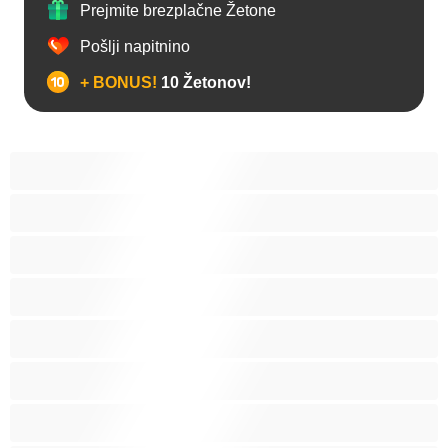
Prejmite brezplačne Žetone
Pošlji napitnino
+ BONUS!
10 Žetonov!
Analno
Biseksualec
Fakulteta
Gej
Hetero
Medvedki
Mišičaste