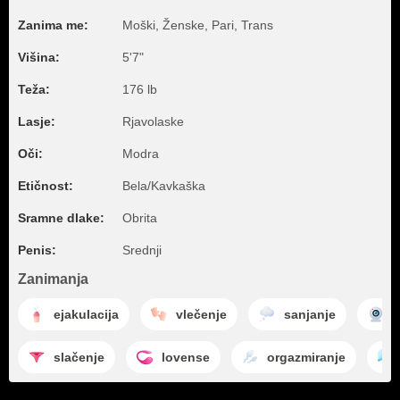
Zanima me:
Moški, Ženske, Pari, Trans
Višina:
5'7"
Teža:
176 lb
Lasje:
Rjavolaske
Oči:
Modra
Etičnost:
Bela/Kavkaška
Sramne dlake:
Obrita
Penis:
Srednji
Zanimanja
ejakulacija
vlečenje
sanjanje
c
slačenje
lovense
orgazmiranje