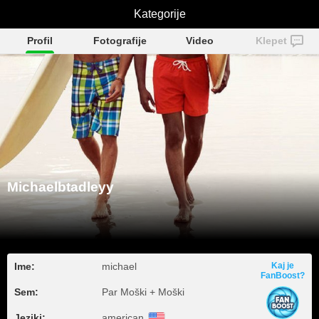
Michaelbtadleyy
Kategorije
Profil
Fotografije
Video
Klepet
Michaelbtadleyy
Ime:
michael
Kaj je
FanBoost?
Sem:
Par Moški + Moški
Jeziki:
american