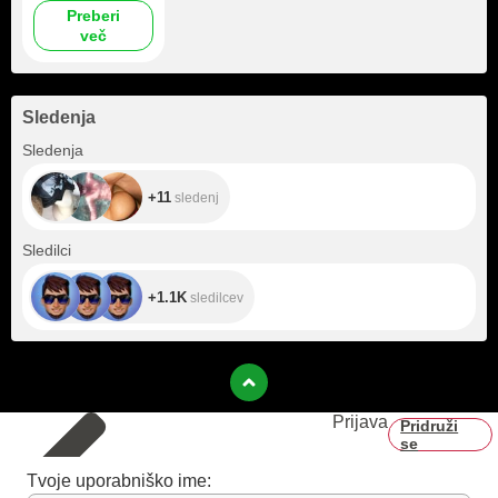
Preberi
več
Sledenja
+11
Sledenja
+11
sledenj
+1.1K
Sledilci
+1.1K
sledilcev
Prijava
Pridruži
se
Tvoje uporabniško ime: