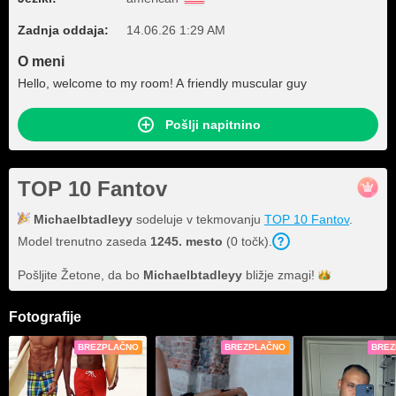
Zadnja oddaja:
14.06.26 1:29 AM
O meni
Hello, welcome to my room! A friendly muscular guy
Pošlji napitnino
TOP 10 Fantov
Michaelbtadleyy
sodeluje v tekmovanju
TOP 10 Fantov
.
Model trenutno zaseda
1245. mesto
(0 točk).
Pošljite Žetone, da bo
Michaelbtadleyy
bližje
zmagi!
Fotografije
BREZPLAČNO
BREZPLAČNO
BREZ