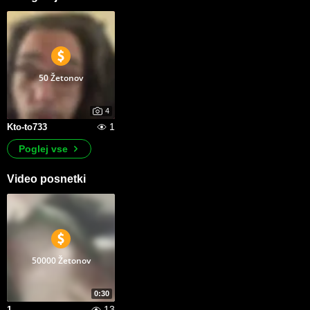
50 Žetonov
4
1
Kto-to733
Poglej vse
Video posnetki
50000 Žetonov
0:30
13
1