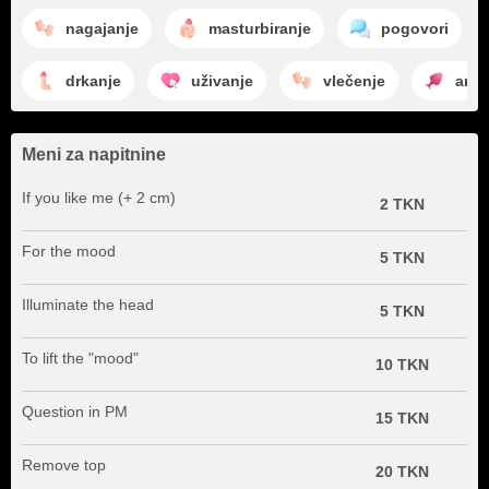
nagajanje
masturbiranje
pogovori
drkanje
uživanje
vlečenje
anal
Meni za napitnine
If you like me (+ 2 cm)
2 TKN
For the mood
5 TKN
Illuminate the head
5 TKN
To lift the "mood"
10 TKN
Question in PM
15 TKN
Remove top
20 TKN