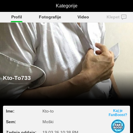
Kto-To733
Kategorije
Profil
Fotografije
Video
Klepet
Kto-To733
Ime:
Kto-to
Kaj je
FanBoost?
Sem:
Moški
Zadnja oddaja:
19.03.26 10:38 PM