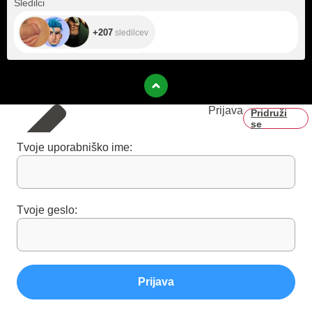
Sledilci
+207
sledilcev
Prijava
Pridruži
se
Tvoje uporabniško ime:
Tvoje geslo:
Prijava