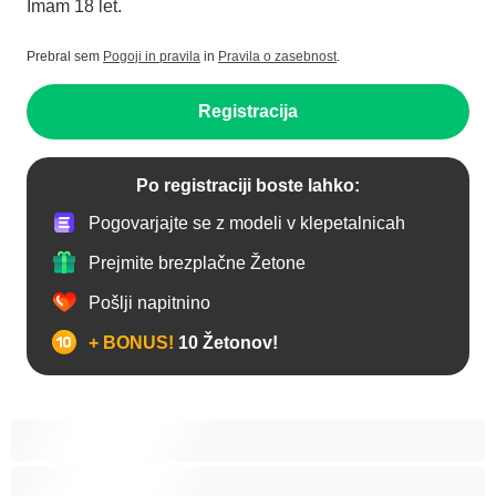
Imam 18 let.
Prebral sem
Pogoji in pravila
in
Pravila o zasebnost
.
Registracija
Po registraciji boste lahko:
Pogovarjajte se z modeli v klepetalnicah
Prejmite brezplačne Žetone
Pošlji napitnino
+ BONUS!
10 Žetonov!
Analno
Biseksualec