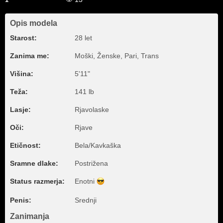
Opis modela
Starost:
28 let
Zanima me:
Moški, Ženske, Pari, Trans
Višina:
5'11"
Teža:
141 lb
Lasje:
Rjavolaske
Oči:
Rjave
Etičnost:
Bela/Kavkaška
Sramne dlake:
Postrižena
Status razmerja:
Enotni
Penis:
Srednji
Zanimanja