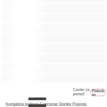
Fakulteta
Gej
Hetero
Medvedki
Mišičaste
Najboljše za zasebne
Pari
Velik penis
Center za
Pridruži
pomoč
se
Kontaktiraj podporo
Concierge Storitev
Pogosta