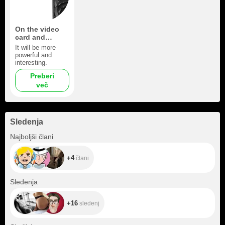
On the video
card and
webcam
It will be more
powerful and
interesting.
Preberi
več
Sledenja
+4
Najboljši člani
+4
člani
+16
Sledenja
+16
sledenj
+207