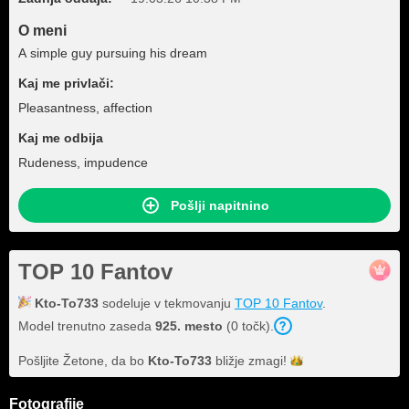
O meni
A simple guy pursuing his dream
Kaj me privlači:
Pleasantness, affection
Kaj me odbija
Rudeness, impudence
Pošlji napitnino
TOP 10 Fantov
Kto-To733
sodeluje v tekmovanju
TOP 10 Fantov
.
Model trenutno zaseda
925. mesto
(0 točk).
Pošljite Žetone, da bo
Kto-To733
bližje
zmagi!
Fotografije