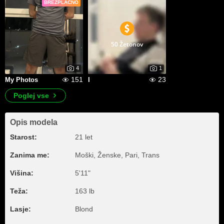
BREZPLAČNO
50 Žetonov
4
1
151
23
My Photos
I
Poglej vse
Opis modela
Starost:
21 let
Zanima me:
Moški, Ženske, Pari, Trans
Višina:
5'11"
Teža:
163 lb
Lasje:
Blond