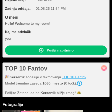
Zadnja oddaja:
01.08.26 11:54 PM
O meni
Hello! Welcome to my room!
Kaj me privlači:
you
Pošlji napitnino
TOP 10 Fantov
Kersertik
sodeluje v tekmovanju
TOP 10 Fantov
.
Model trenutno zaseda
1060. mesto
(0 točk).
Pošljite Žetone, da bo
Kersertik
bližje
zmagi!
Fotografije