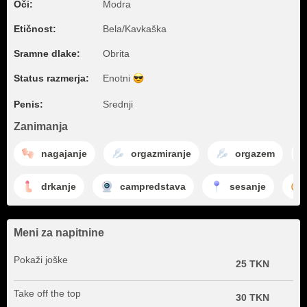
Oči:
Modra
Etičnost:
Bela/Kavkaška
Sramne dlake:
Obrita
Status razmerja:
Enotni
Penis:
Srednji
Zanimanja
nagajanje
orgazmiranje
orgazem
drkanje
campredstava
sesanje
Meni za napitnine
Pokaži joške
25 TKN
Take off the top
30 TKN