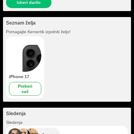
Izberi darilo
Seznam želja
Pomagajte
Kersertik
izpolniti željo!
iPhone 17
Preberi
več
Sledenja
+6
Sledenja