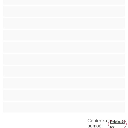
Biseksualec
Fakulteta
Gej
Hetero
Medvedki
Mišičaste
Najboljše za zasebne
Pari
Velik penis
Center za
Pridruži
pomoč
se