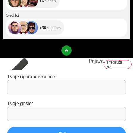
+6
sledenj
+36
Sledilci
+36
sledilcev
Prijava
Pridruži
se
Tvoje uporabniško ime:
Tvoje geslo: