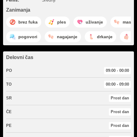
Penis:
Srednji
Zanimanja
brez fuka
ples
uživanje
masaž
pogovori
nagajanje
drkanje
ma
Delovni čas
PO
09:00 - 00:00
TO
00:00 - 09:00
SR
Prost dan
ČE
Prost dan
PE
Prost dan