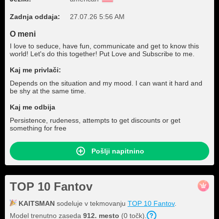
Zadnja oddaja:
27.07.26 5:56 AM
O meni
I love to seduce, have fun, communicate and get to know this
world! Let's do this together! Put Love and Subscribe to me.
Kaj me privlači:
Depends on the situation and my mood. I can want it hard and
be shy at the same time.
Kaj me odbija
Persistence, rudeness, attempts to get discounts or get
something for free
Pošlji napitnino
TOP 10 Fantov
KAITSMAN
sodeluje v tekmovanju
TOP 10 Fantov
.
Model trenutno zaseda
912. mesto
(0 točk).