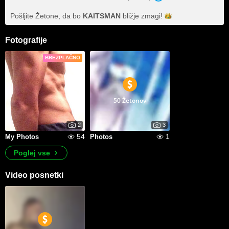
Pošljite Žetone, da bo
KAITSMAN
bližje
zmagi!
Fotografije
BREZPLAČNO
50 Žetonov
2
3
54
1
My Photos
Photos
Poglej vse
Video posnetki