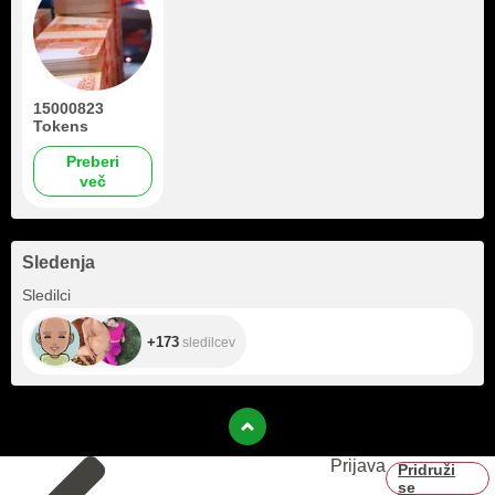
15000823
Tokens
Preberi
več
Sledenja
+173
Sledilci
+173
sledilcev
Prijava
Pridruži
se