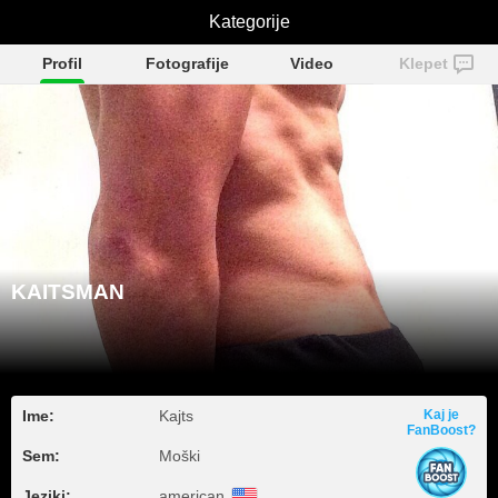
KAITSMAN
Kategorije
Profil
Fotografije
Video
Klepet
KAITSMAN
Ime:
Kajts
Kaj je
FanBoost?
Sem:
Moški
Jeziki:
american