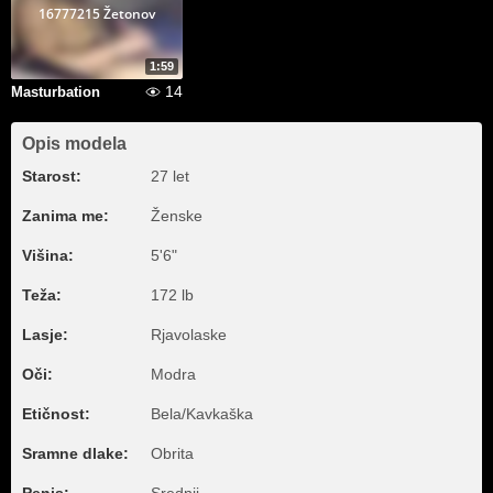
16777215 Žetonov
1:59
14
Masturbation
Opis modela
Starost:
27 let
Zanima me:
Ženske
Višina:
5'6"
Teža:
172 lb
Lasje:
Rjavolaske
Oči:
Modra
Etičnost:
Bela/Kavkaška
Sramne dlake:
Obrita