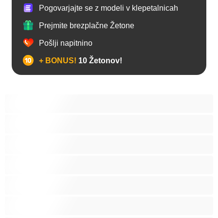
Pogovarjajte se z modeli v klepetalnicah
Prejmite brezplačne Žetone
Pošlji napitnino
+ BONUS!
10 Žetonov!
Analno
Biseksualec
Fakulteta
Gej
Hetero
Medvedki