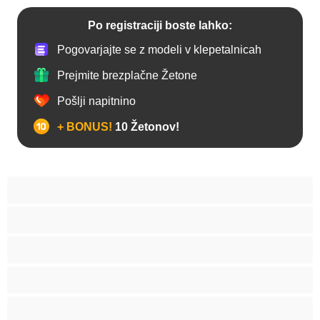
Po registraciji boste lahko:
Pogovarjajte se z modeli v klepetalnicah
Prejmite brezplačne Žetone
Pošlji napitnino
+ BONUS!
10 Žetonov!
Analno
Biseksualec
Fakulteta
Gej
Hetero