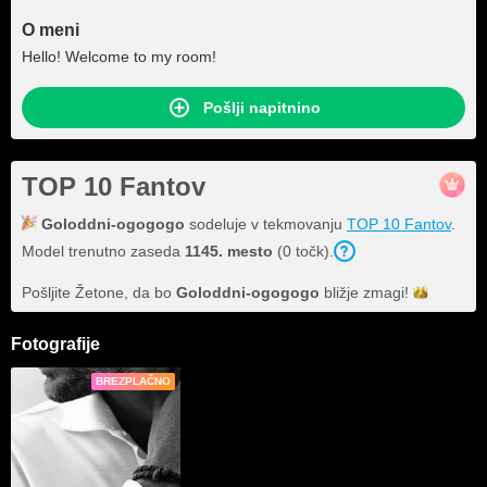
O meni
Hello! Welcome to my room!
Pošlji napitnino
TOP 10 Fantov
Goloddni-ogogogo
sodeluje v tekmovanju
TOP 10 Fantov
.
Model trenutno zaseda
1145. mesto
(0 točk).
Pošljite Žetone, da bo
Goloddni-ogogogo
bližje
zmagi!
Fotografije
BREZPLAČNO