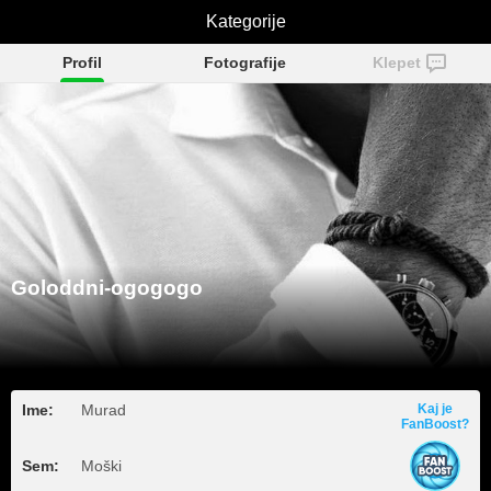
Goloddni-ogogogo
Kategorije
Profil
Fotografije
Klepet
Goloddni-ogogogo
Ime:
Murad
Kaj je
FanBoost?
Sem:
Moški