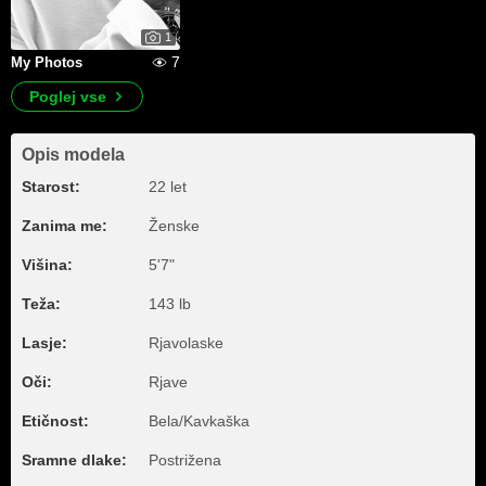
1
7
My Photos
Poglej vse
Opis modela
Starost:
22 let
Zanima me:
Ženske
Višina:
5'7"
Teža:
143 lb
Lasje:
Rjavolaske
Oči:
Rjave
Etičnost:
Bela/Kavkaška
Sramne dlake:
Postrižena