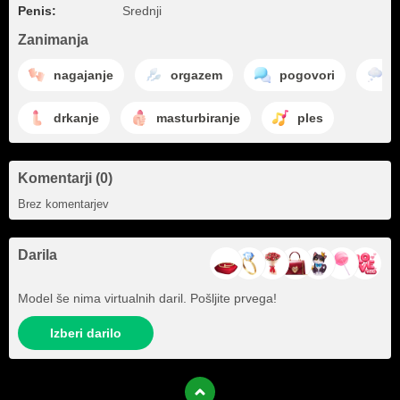
Penis:
Srednji
Zanimanja
nagajanje
orgazem
pogovori
s
drkanje
masturbiranje
ples
Komentarji (0)
Brez komentarjev
Darila
Model še nima virtualnih daril. Pošljite prvega!
Izberi darilo