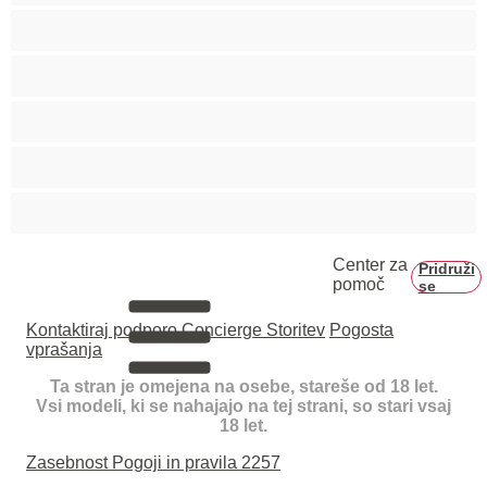
Medvedki
Mišičaste
Najboljše za zasebne
Pari
Velik penis
Center za
Pridruži
pomoč
se
Kontaktiraj podporo
Concierge Storitev
Pogosta
vprašanja
Ta stran je omejena na osebe, stareše od 18 let.
Vsi modeli, ki se nahajajo na tej strani, so stari vsaj
18 let.
Zasebnost
Pogoji in pravila
2257