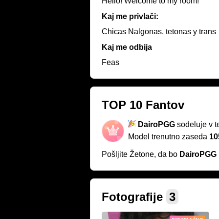
Hello! Welcome to my room!
Kaj me privlači:
Chicas Nalgonas, tetonas y trans
Kaj me odbija
Feas
TOP 10 Fantov
DairoPGG
sodeluje v 
Model trenutno zaseda
10
Pošljite Žetone, da bo
DairoPGG
Fotografije
3