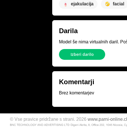
ejakulacija
facial
Darila
Model še nima virtualnih daril. Poš
Izberi darilo
Komentarji
Brez komentarjev
© Vse pravice pridržane s strani. 2026
www.parni-online.c