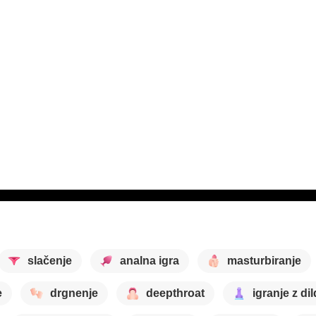
slačenje
analna igra
masturbiranje
e
drgnenje
deepthroat
igranje z di