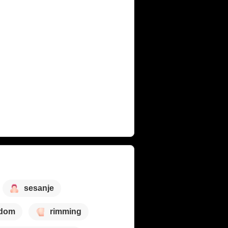
sesanje
ldom
rimming