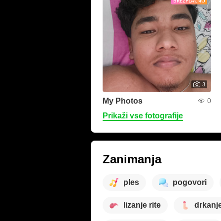
BREZPLAČNO
3
My Photos
0
Prikaži vse fotografije
Zanimanja
ples
pogovori
lizanje rite
drkanj