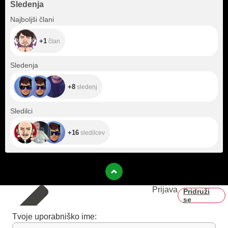
Sledenja
+1
Najboljši člani
+1
član
+8
Sledenja
+8
sledenj
+16
Sledilci
+16
sledilcev
Prijava
Pridruži
se
Tvoje uporabniško ime: