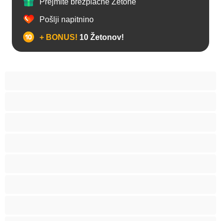
Prejmite brezplačne Žetone
Pošlji napitnino
+ BONUS!
10 Žetonov!
Analno
Biseksualec
Fakulteta
Gej
Hetero
Medvedki
Mišičaste
Najboljše za zasebne