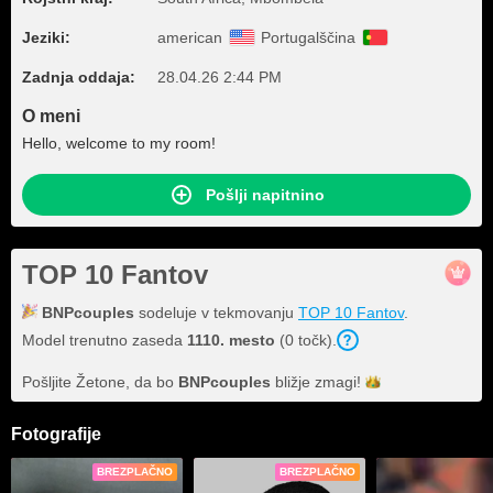
Jeziki:
american
Portugalščina
Zadnja oddaja:
28.04.26 2:44 PM
O meni
Hello, welcome to my room!
Pošlji napitnino
TOP 10 Fantov
BNPcouples
sodeluje v tekmovanju
TOP 10 Fantov
.
Model trenutno zaseda
1110. mesto
(0 točk).
Pošljite Žetone, da bo
BNPcouples
bližje
zmagi!
Fotografije
BREZPLAČNO
BREZPLAČNO