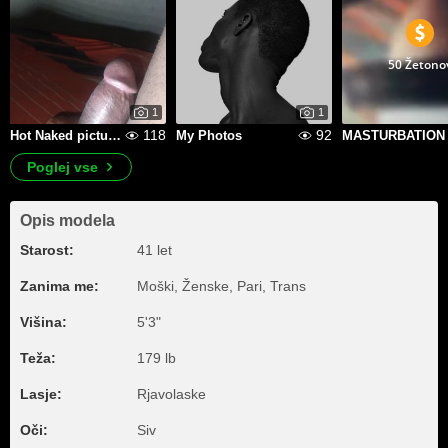
50 Žetono
1
1
118
92
Hot Naked pictures
My Photos
Poglej vse
Opis modela
Starost:
41 let
Zanima me:
Moški, Ženske, Pari, Trans
Višina:
5'3"
Teža:
179 lb
Lasje:
Rjavolaske
Oči:
Siv