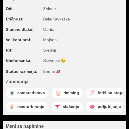
Oči:
Zelene
Etičnost:
Bela/Kavkaška
Sramne dlake:
Obrita
Velikost prsi:
Majhen
Rit:
Srednji
Nimfomanka:
Skrivnost
Status razmerja:
Enotni
Zanimanja
campredstava
rimming
fetiš na stopala
masturbiranje
slačenje
poljubljanje
Meni za napitnine