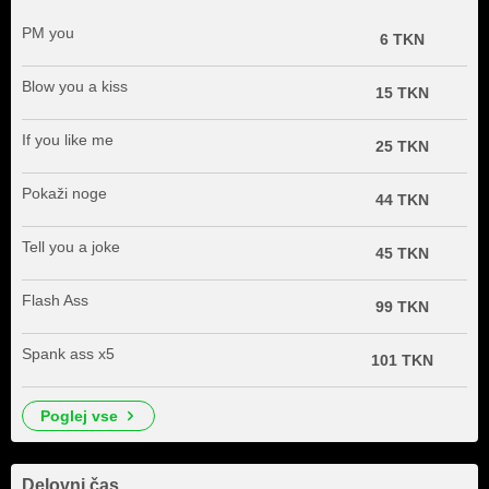
PM you
6 TKN
Blow you a kiss
15 TKN
If you like me
25 TKN
Pokaži noge
44 TKN
Tell you a joke
45 TKN
Flash Ass
99 TKN
Spank ass x5
101 TKN
poglej vse
Delovni čas