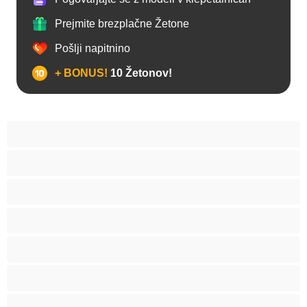
Prejmite brezplačne Žetone
Pošlji napitnino
+ BONUS!
10 Žetonov!
Analno
Biseksualec
Fakulteta
Gej
Hetero
Medvedki
Mišičaste