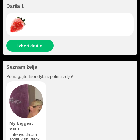
Darila 1
Izberi darilo
Seznam želja
Pomagajte
BlondyLi
izpolniti željo!
My biggest
wish
I always dream
about visit Black