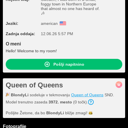
foggy town in Northern Europe
that almost no one has heard of.
🎶
Jeziki:
american
Zadnja oddaja:
12.06.26 5:57 PM
O meni
Hello! Welcome to my room!
Pošlji napitnino
Queen of Queens
BlondyLi
sodeluje v tekmovanju
Queen of Queens
SND.
Model trenutno zaseda
3972. mesto
(0 točk).
Pošljite Žetone, da bo
BlondyLi
bližje
zmagi!
Fotografije