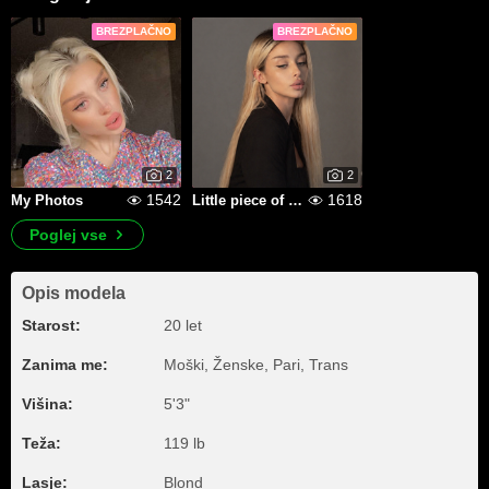
BREZPLAČNO
BREZPLAČNO
2
2
1542
1618
My Photos
Little piece of me
Poglej vse
Opis modela
Starost:
20 let
Zanima me:
Moški, Ženske, Pari, Trans
Višina:
5'3"
Teža:
119 lb
Lasje:
Blond