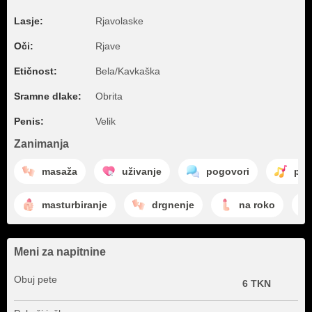
Lasje:
Rjavolaske
Oči:
Rjave
Etičnost:
Bela/Kavkaška
Sramne dlake:
Obrita
Penis:
Velik
Zanimanja
masaža
uživanje
pogovori
ple
masturbiranje
drgnenje
na roko
Meni za napitnine
Obuj pete
6 TKN