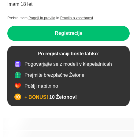
Imam 18 let.
Prebral sem
Pogoji in pravila
in
Pravila o zasebnost
.
Registracija
Po registraciji boste lahko:
Pogovarjajte se z modeli v klepetalnicah
Prejmite brezplačne Žetone
Pošlji napitnino
+ BONUS!
10 Žetonov!
Analno
Biseksualec