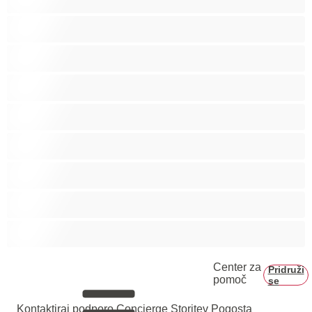
Fakulteta
Gej
Hetero
Medvedki
Mišičaste
Najboljše za zasebne
Pari
Velik penis
Center za
Pridruži
pomoč
se
Kontaktiraj podporo
Concierge Storitev
Pogosta