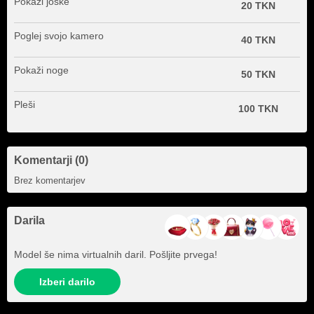
Pokaži joške
20 TKN
Poglej svojo kamero
40 TKN
Pokaži noge
50 TKN
Pleši
100 TKN
Komentarji (0)
Brez komentarjev
Darila
Model še nima virtualnih daril. Pošljite prvega!
Izberi darilo