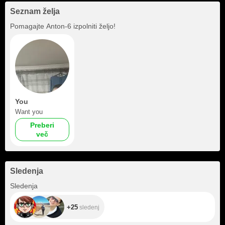
Seznam želja
Pomagajte
Anton-6
izpolniti željo!
You
Want you
Preberi
več
Sledenja
+25
Sledenja
+25
sledenj