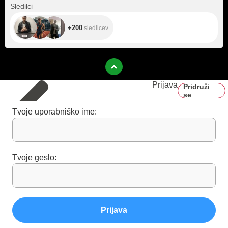
+200
Sledilci
+200
sledilcev
Prijava
Pridruži
se
Tvoje uporabniško ime:
Tvoje geslo:
Prijava