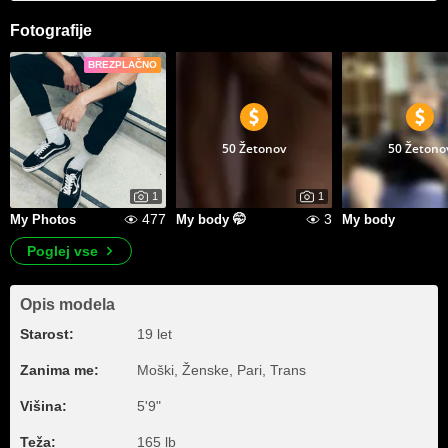
Fotografije
BREZPLAČNO
50 Žetonov
50 Žetono
1
1
477
3
My Photos
My body 🤭
My body
Poglej vse
Opis modela
Starost:
19 let
Zanima me:
Moški, Ženske, Pari, Trans
Višina:
5'9"
Teža:
165 lb