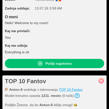
Zadnja oddaja:
13.07.26 3:58 AM
O meni
Hello! Welcome to my room!
Kaj me privlači:
You
Kaj me odbija
Everything is ok
Pošlji napitnino
TOP 10 Fantov
Anton-6
sodeluje v tekmovanju
TOP 10 Fantov
.
Model trenutno zaseda
1211. mesto
(0 točk).
Pošljite Žetone, da bo
Anton-6
bližje
zmagi!