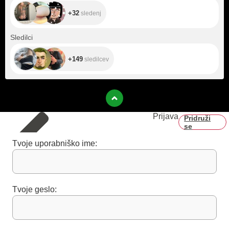
+32
sledenj
+149
Sledilci
+149
sledilcev
Prijava
Pridruži
se
Tvoje uporabniško ime:
Tvoje geslo: