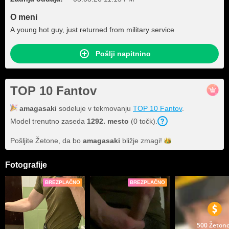
O meni
A young hot guy, just returned from military service
Pošlji napitnino
TOP 10 Fantov
amagasaki
sodeluje v tekmovanju
TOP 10 Fantov
.
Model trenutno zaseda
1292. mesto
(0 točk).
Pošljite Žetone, da bo
amagasaki
bližje
zmagi!
Fotografije
BREZPLAČNO
BREZPLAČNO
500 Žeton