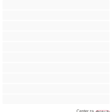
Analno
Biseksualec
Fakulteta
Gej
Hetero
Medvedki
Mišičaste
Najboljše za zasebne
Pari
Velik penis
Center za