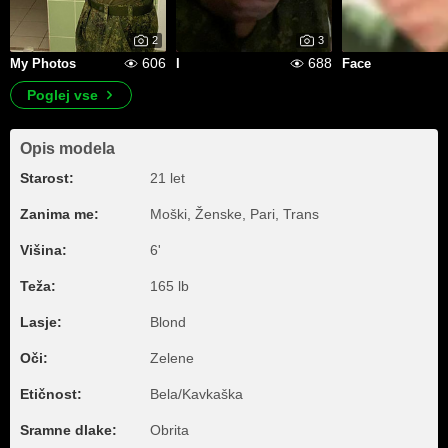
2
3
606
688
My Photos
I
Face
Poglej vse
Opis modela
Starost:
21 let
Zanima me:
Moški, Ženske, Pari, Trans
Višina:
6'
Teža:
165 lb
Lasje:
Blond
Oči:
Zelene
Etičnost:
Bela/Kavkaška
Sramne dlake:
Obrita