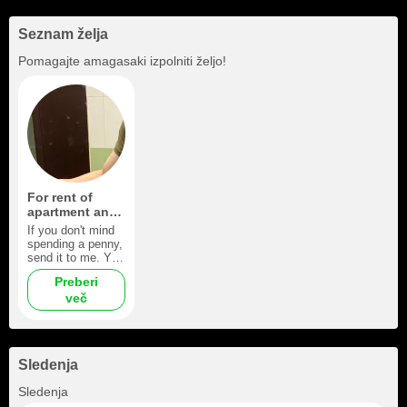
Seznam želja
Pomagajte
amagasaki
izpolniti željo!
For rent of
apartment and
equipment
If you don't mind
spending a penny,
send it to me. You
won't regret it.
Preberi
Then I'll have
več
good equipment
and even more
desire to shoot for
you. ;)
Sledenja
+32
Sledenja