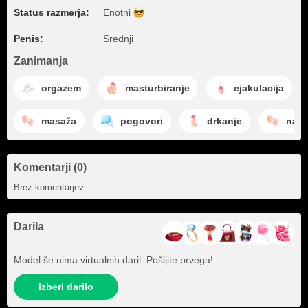
Status razmerja:
Enotni
Penis:
Srednji
Zanimanja
orgazem
masturbiranje
ejakulacija
masaža
pogovori
drkanje
naga
Komentarji (0)
Brez komentarjev
Darila
Model še nima virtualnih daril. Pošljite prvega!
Izberi darilo